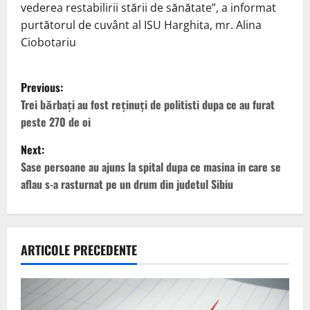
vederea restabilirii stării de sănătate”, a informat
purtătorul de cuvânt al ISU Harghita, mr. Alina
Ciobotariu
P
Previous:
o
Trei bărbaţi au fost reţinuţi de politisti dupa ce au furat
peste 270 de oi
s
Next:
t
Sase persoane au ajuns la spital dupa ce masina in care se
aflau s-a rasturnat pe un drum din judetul Sibiu
n
a
v
ARTICOLE PRECEDENTE
i