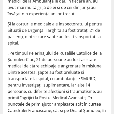
medicii de la Ambulanţă le dau în fiecare an, au
avut mai multă grijă de ei şi de cei din jur şi au
învăţat din experienţa anilor trecuţi.
Şi la corturile medicale ale Inspectoratului pentru
Situaţii de Urgenţă Harghita au fost trataţi 21 de
pacienţi, dintre care şapte au fost transportaţi la
spital.
„Pe timpul Pelerinajului de Rusaliile Catolice de la
Şumuleu-Ciuc, 21 de persoane au fost asistate
medical de către echipajele angrenate în misiune.
Dintre acestea, şapte au fost preluate şi
transportate la spital, cu ambulanţele SMURD,
pentru investigaţii suplimentare, iar alte 14
persoane, cu diferite afecţiuni şi traumatisme, au
primit îngrijiri la Postul Medical Avansat şi în
punctele de prim ajutor amplasate atât în curtea
Catedralei Franciscane, cât şi pe Dealul Şumuleu, în