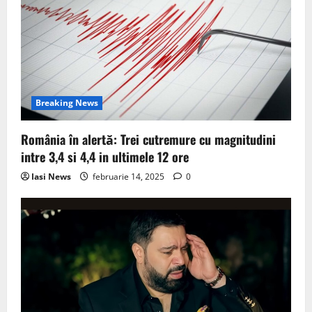
g
a
t
i
Breaking News
o
România în alertă: Trei cutremure cu magnitudini
n
intre 3,4 si 4,4 in ultimele 12 ore
Iasi News
februarie 14, 2025
0