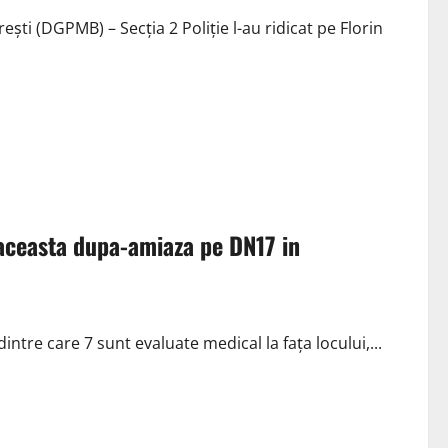
rești (DGPMB) – Secția 2 Poliție l-au ridicat pe Florin
 aceasta dupa-amiaza pe DN17 in
ntre care 7 sunt evaluate medical la fața locului,...