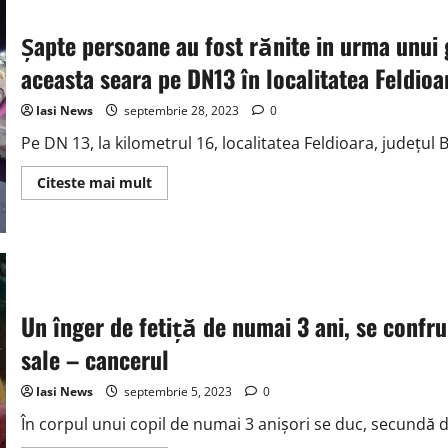
produs
pe
„soseaua
Şapte persoane au fost rănite in urma unui 
mortii”
E85!
aceasta seara pe DN13 în localitatea Feldioa
Un
barbat
de
Iasi News
septembrie 28, 2023
0
41
de
Pe DN 13, la kilometrul 16, localitatea Feldioara, județul 
ani
si-
a
Read
Citeste mai mult
pierdut
more
viata
about
Şapte
persoane
au
fost
rănite
in
urma
Un înger de fetiță de numai 3 ani, se confr
unui
grav
accident
sale – cancerul
de
circulatie
produs
Iasi News
septembrie 5, 2023
0
in
aceasta
În corpul unui copil de numai 3 anișori se duc, secundă de 
seara
pe