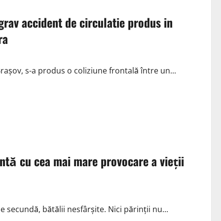
grav accident de circulatie produs in
ra
Brașov, s-a produs o coliziune frontală între un...
untă cu cea mai mare provocare a vieții
secundă, bătălii nesfârșite. Nici părinții nu...