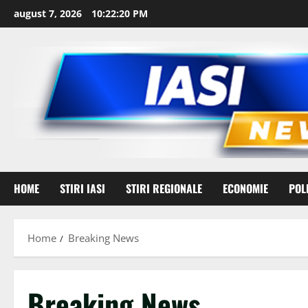
Skip
august 7, 2026
10:22:21 PM
to
content
HOME
STIRI IASI
STIRI REGIONALE
ECONOMIE
POL
Home
Breaking News
Breaking News