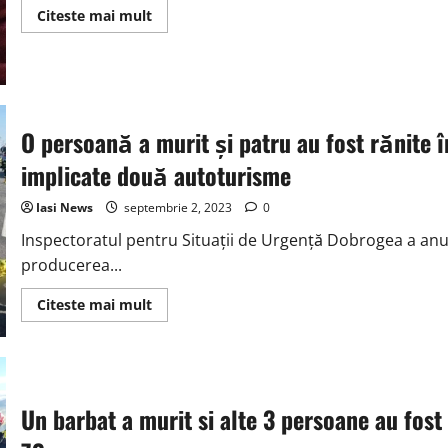
DN13
Read
Citeste mai mult
în
more
localitatea
about
Feldioara
Un
înger
de
fetiță
de
numai
O persoană a murit şi patru au fost rănite î
3
ani,
implicate două autoturisme
se
confruntă
cu
Iasi News
septembrie 2, 2023
0
cea
mai
Inspectoratul pentru Situaţii de Urgenţă Dobrogea a anun
mare
provocare
producerea...
a
vieții
sale
Read
Citeste mai mult
–
more
cancerul
about
O
persoană
a
murit
şi
Un barbat a murit si alte 3 persoane au fost
patru
au
fost