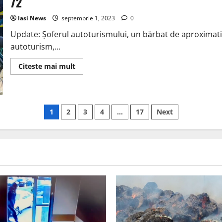
72
rănite
în
Iasi News
septembrie 1, 2023
urma
0
unui
accident
Update: Șoferul autoturismului, un bărbat de aproximativ
rutier
autoturism,...
în
care
au
Read
Citeste mai mult
fost
more
implicate
about
două
Un
autoturisme
barbat
a
murit
Paginație
1
2
3
4
…
17
Next
si
alte
3
articole
persoane
au
fost
ranite
in
urma
unui
accident
produs
pe
DN
72