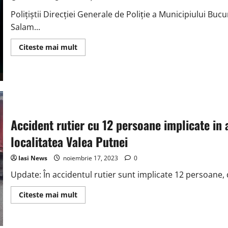
in
ultimele
Polițiștii Direcției Generale de Poliție a Municipiului Bucu
12
ore
Salam...
Read
Citeste mai mult
more
about
Florin
Salam
a
fost
retinut
24
de
ore
Accident rutier cu 12 persoane implicate in
intr-
un
localitatea Valea Putnei
dosar
de
inselaciune
Iasi News
noiembrie 17, 2023
0
Update: În accidentul rutier sunt implicate 12 persoane, di
Read
Citeste mai mult
more
about
Accident
rutier