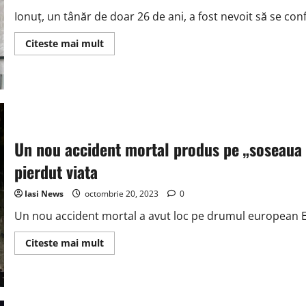
de
Ionuț, un tânăr de doar 26 de ani, a fost nevoit să se conf
ajutorul
nostru
pentru
Read
Citeste mai mult
a
more
putea
about
spera
Un
la
tanar
o
de
viata
26
normala
de
ani
imobilizat
la
Un nou accident mortal produs pe „soseaua m
pat
are
pierdut viata
nevoie
de
ajutorul
Iasi News
octombrie 20, 2023
0
nostru
pentru
a-
Un nou accident mortal a avut loc pe drumul european E8
si
strange
Read
Citeste mai mult
din
more
nou
about
fetita
Un
in
nou
brate
accident
mortal