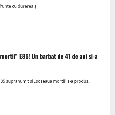
runte cu durerea și...
ortii” E85! Un barbat de 41 de ani si-a
5 supranumit si „soseaua mortii” s-a produs...