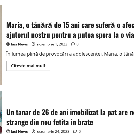
cu
12
persoane
implicate
in
aceasta
Maria, o tânără de 15 ani care suferă o afe
dupa-
amiaza
ajutorul nostru pentru a putea spera la o vi
pe
DN17
in
Iasi News
noiembrie 1, 2023
0
localitatea
Valea
În lumea plină de provocări a adolescenței, Maria, o tânăr
Putnei
Read
Citeste mai mult
more
about
Maria,
o
tânără
de
15
ani
care
suferă
Un tanar de 26 de ani imobilizat la pat are n
o
afecțiune
strange din nou fetita in brate
medicală
gravă
are
Iasi News
octombrie 24, 2023
0
nevoie