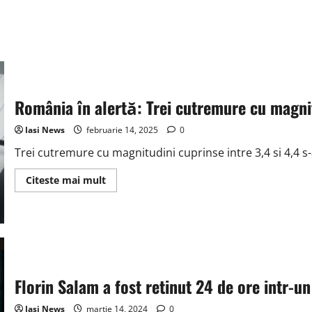
România în alertă: Trei cutremure cu magnitu
Iasi News
februarie 14, 2025
0
Trei cutremure cu magnitudini cuprinse intre 3,4 si 4,4 s
Read
Citeste mai mult
more
about
România
în
alertă:
Trei
cutremure
cu
magnitudini
intre
Florin Salam a fost retinut 24 de ore intr-u
3,4
si
4,4
Iasi News
martie 14, 2024
0