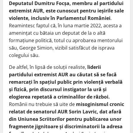
Deputatul Dumitru Focșa, membru al partidului
extremist AUR, este cunoscut pentru ieșirile sale
violente, inclusiv în Parlamentul României
.
Reamintesc faptul că, în luna martie 2022, acesta a
amenințat cu bătaia un deputat de la o altă
formațiune politică, totul cu aprobarea mentorului
său, George Simion, vizibil satisfăcut de isprava
colegului său.
De altfel, în lipsă de soluții realiste,
liderii
partidului extremist AUR au căutat să se facă
remarcați în spațiul public prin violență verbală
și fizică, prin discursul instigator la ură și
elogierea repetată a criminalilor de război.
Românii nu trebuie să uite de
misoginismul cronic
relatat de senatorul AUR Sorin Lavric, dat afară
din Uniunea Scriitorilor pentru publicarea unor
fragmente jignitoare și discriminatorii la adresa