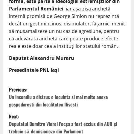
formă, este parte a ideologiei extremiștilor din
Parlamentul României
, iar așa-zisa anchetă
internă promisă de George Simion nu reprezintă
decât un gest mincinos, disimulator, fățarnic, menit
să mușamalizeze un nu caz de agresiune, pentru
că adevărata anchetă care poate produce efecte
reale este doar cea a instituțiilor statului român.
Deputat Alexandru Muraru
Președintele PNL Iași
P
Previous:
o
Un incendiu a distrus o locuinta si mai multe anexe
gospodaresti din localitatea Ilisesti
s
Next:
t
Deputatul Dumitru Viorel Focșa a fost exclus din AUR și
trebuie să demisioneze din Parlament