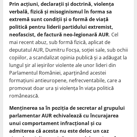
Prin acțiuni, declarații și doctrină, violența
verbală, fizică și misoginismul în forma sa
extremă sunt condiții și o formă de viață
politică pentru liderii partidului extremist,
neofascist, de factură neo-legionară AUR
. Cel
mai recent abuz, sub formă fizică, aplicat de
deputatul AUR, Dumitru Focșa, soției sale, sub ochii
copiilor, a scandalizat opinia publică și a adăugat la
lungul șir al ieșirilor violente ale unor lideri din
Parlamentul României, aparținând acestei
formațiuni antieuropene, nefrecventabile, care a
promovat doar ura și violența în viața politică
românească.
Menținerea sa în poziția de secretar al grupului
parlamentar AUR echivalează cu încurajarea
unui comportament infracțional și cu
admiterea că acesta nu este deloc un caz