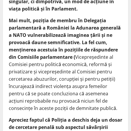
singular, ci dimpotrivă, un mod de acțiune în
viața politică și în Parlament.
Mai mult, poziția de membru în Delegația
parlamentară a României la Adunarea generală
a NATO vulnerabilizează imaginea țării și ne
provoacă daune semnificative. La fel cum,
menținerea acestuia în pozițiile de răspundere
din Comisiile parlamentare (
Vicepreședinte al
Comisiei pentru politică economică, reformă şi
privatizare și vicepreședinte al Comisiei pentru
cercetarea abuzurilor, corupției şi pentru petiții)
încurajează indirect violența asupra femeilor
pentru că se poate concluziona că asemenea
acțiuni reprobabile nu provoacă niciun fel de
consecințe în aceste poziții de demnitate publică.
Apreciez faptul că Poliția a deschis deja un dosar
de cercetare penală sub aspectul săvârșirii