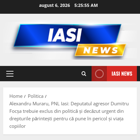
Skip
august 6, 2026
5:25:56 AM
to
content
IASI NEWS
Primary
Menu
Home
Politica
Alexandru Muraru, PNL Iasi: Deputatul agresor Dumitru
Focșa trebuie exclus din politică și decăzut urgent din
drepturile părintești pentru că pune în pericol și viața
copiilor