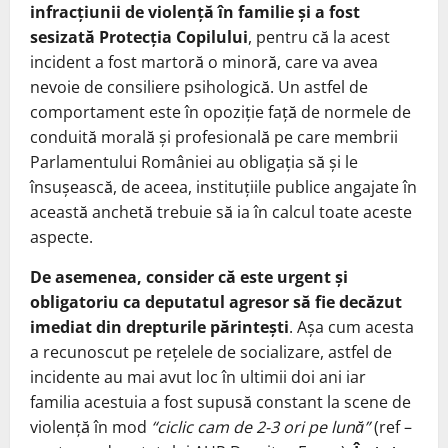
infracțiunii de violență în familie și a fost
sesizată Protecția Copilului
, pentru că la acest
incident a fost martoră o minoră, care va avea
nevoie de consiliere psihologică. Un astfel de
comportament este în opoziție față de normele de
conduită morală și profesională pe care membrii
Parlamentului României au obligația să și le
însușească, de aceea, instituțiile publice angajate în
această anchetă trebuie să ia în calcul toate aceste
aspecte.
De asemenea, consider că este urgent și
obligatoriu ca deputatul agresor să fie decăzut
imediat din drepturile părintești
. Așa cum acesta
a recunoscut pe rețelele de socializare, astfel de
incidente au mai avut loc în ultimii doi ani iar
familia acestuia a fost supusă constant la scene de
violență în mod
“ciclic cam de 2-3 ori pe lună”
(ref –