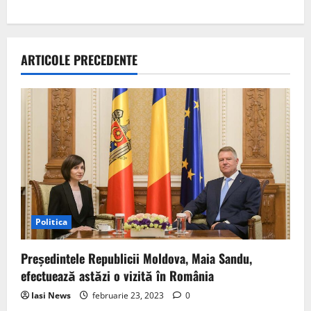
n
a
v
ARTICOLE PRECEDENTE
i
g
a
t
i
Politica
o
Preşedintele Republicii Moldova, Maia Sandu,
n
efectuează astăzi o vizită în România
Iasi News
februarie 23, 2023
0