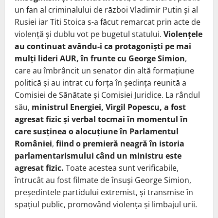
un fan al criminalului de război Vladimir Putin și al
Rusiei iar Titi Stoica s-a făcut remarcat prin acte de
violență și dublu vot pe bugetul statului.
Violențele
au continuat avându-i ca protagoniști pe mai
mulți lideri AUR, în frunte cu George Simion
,
care au îmbrâncit un senator din altă formațiune
politică și au intrat cu forța în ședința reunită a
Comisiei de Sănătate și Comisiei Juridice. La rândul
său,
ministrul Energiei, Virgil Popescu, a fost
agresat fizic și verbal tocmai în momentul în
care susținea o alocuțiune în Parlamentul
României
,
fiind o premieră neagră în istoria
parlamentarismului când un ministru este
agresat fizic.
Toate acestea sunt verificabile,
întrucât au fost filmate de însuși George Simion,
președintele partidului extremist, și transmise în
spațiul public, promovând violența și limbajul urii.