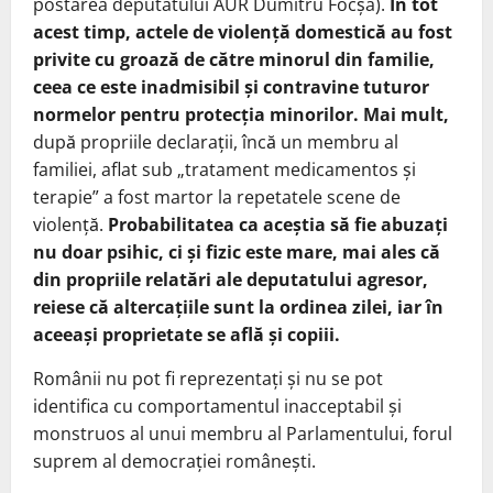
postarea deputatului AUR Dumitru Focșa).
În tot
acest timp, actele de violență domestică au fost
privite cu groază de către minorul din familie,
ceea ce este inadmisibil și contravine tuturor
normelor pentru protecția minorilor. Mai mult,
după propriile declarații, încă un membru al
familiei, aflat sub „tratament medicamentos și
terapie” a fost martor la repetatele scene de
violență.
Probabilitatea ca aceștia să fie abuzați
nu doar psihic, ci și fizic este mare, mai ales că
din propriile relatări ale deputatului agresor,
reiese că altercațiile sunt la ordinea zilei, iar în
aceeași proprietate se află și copiii.
Românii nu pot fi reprezentați și nu se pot
identifica cu comportamentul inacceptabil și
monstruos al unui membru al Parlamentului, forul
suprem al democrației românești.