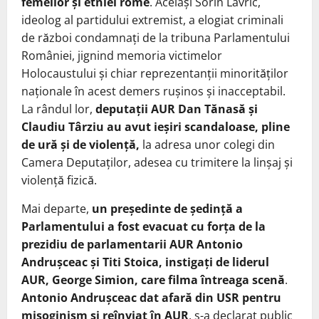
femeilor și etniei rome
. Același Sorin Lavric,
ideolog al partidului extremist, a elogiat criminali
de război condamnați de la tribuna Parlamentului
României, jignind memoria victimelor
Holocaustului și chiar reprezentanții minorităților
naționale în acest demers rușinos și inacceptabil.
La rândul lor,
deputații AUR Dan Tănasă și
Claudiu Târziu au avut ieșiri scandaloase, pline
de ură și de violență,
la adresa unor colegi din
Camera Deputaților, adesea cu trimitere la linșaj și
violență fizică.
Mai departe,
un președinte de ședință a
Parlamentului a fost evacuat cu forța de la
prezidiu de parlamentarii AUR Antonio
Andrușceac și Titi Stoica, instigați de liderul
AUR, George Simion, care filma întreaga scenă
.
Antonio Andrușceac dat afară din USR pentru
misoginism și reînviat în AUR
, s-a declarat public