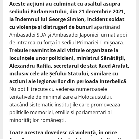
Aceste acțiuni au culminat cu asaltul asupra
sediului Parlamentului, din 21 decembrie 2021,
la îndemnul lui George Simion, incident soldat
cu violențe și distrugeri de bunuri
aparținând
Ambasadei SUA și Ambasadei Japoniei, urmat apoi
de intrarea cu forța în sediul Primăriei Timișoara.
Trebuie reamintite aici vizitele organizate la
locuințele unor politicieni, ministrul Sănătății,
Alexandru Rafila, secretarul de stat Raed Arafat,
inclusiv cele ale Șefului Statului, similare cu
acțiuni ale legionarilor din perioada interbelică
.
Nu pot fi trecute cu vederea numeroasele
tentativele de minimalizare a Holocaustului,
atacând sistematic instituțiile care promovează
politicile memoriei, etniile și parlamentari ai
minorităților românești.
Toate acestea dovedesc că violență, în orice