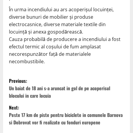
În urma incendiului au ars acoperișul locuinței,
diverse bunuri de mobilier și produse
electrocasnice, diverse materiale textile din
locuință și anexa gospodărească.
Cauza probabilă de producere a incendiului a fost
efectul termic al coșului de fum amplasat
necorespunzător față de materialele
necombustibile.
P
Previous:
o
Un baiat de 18 ani s-a aruncat in gol de pe acoperisul
blocului in care locuia
s
Next:
t
Peste 17 km de piste pentru biciclete in comunele Barnova
si Dobrovat vor fi realizate cu fonduri europene
n