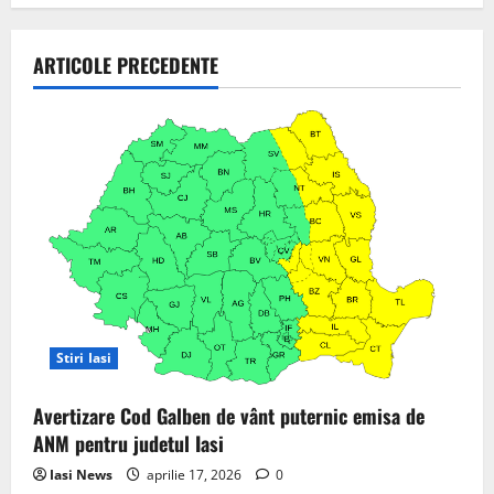
a
v
ARTICOLE PRECEDENTE
i
g
a
t
i
o
Stiri Iasi
n
Avertizare Cod Galben de vânt puternic emisa de
ANM pentru judetul Iasi
Iasi News
aprilie 17, 2026
0