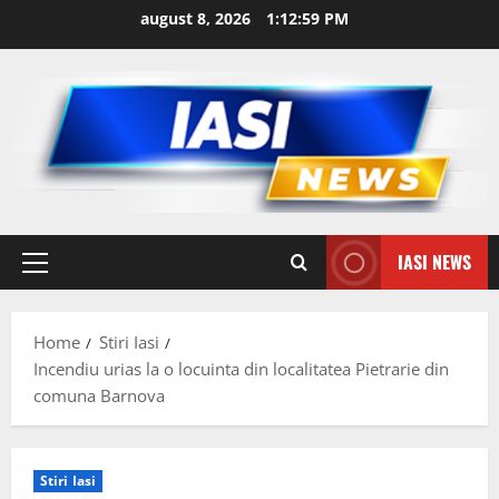
Skip
august 8, 2026
1:12:59 PM
to
content
IASI NEWS
Primary
Menu
Home
Stiri Iasi
Incendiu urias la o locuinta din localitatea Pietrarie din
comuna Barnova
Stiri Iasi