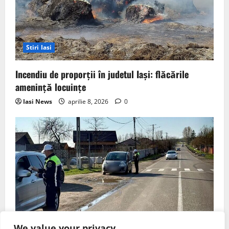
Stiri Iasi
Incendiu de proporții în judetul Iași: flăcările
amenință locuințe
Iasi News
aprilie 8, 2026
0
Stiri Iasi
We value your privacy