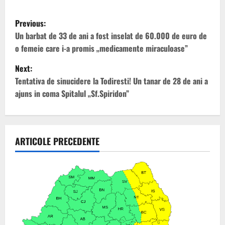
P
Previous:
o
Un barbat de 33 de ani a fost inselat de 60.000 de euro de
o femeie care i-a promis „medicamente miraculoase”
s
Next:
t
Tentativa de sinucidere la Todiresti! Un tanar de 28 de ani a
ajuns in coma Spitalul „Sf.Spiridon”
n
a
v
ARTICOLE PRECEDENTE
i
g
a