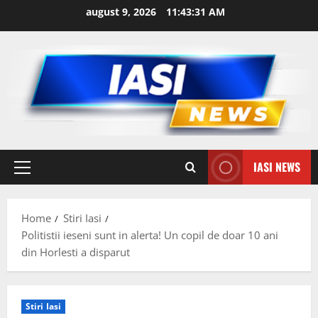
Skip
august 9, 2026
11:43:32 AM
to
content
IASI NEWS
Primary
Menu
Home
Stiri Iasi
Politistii ieseni sunt in alerta! Un copil de doar 10 ani
din Horlesti a disparut
Stiri Iasi