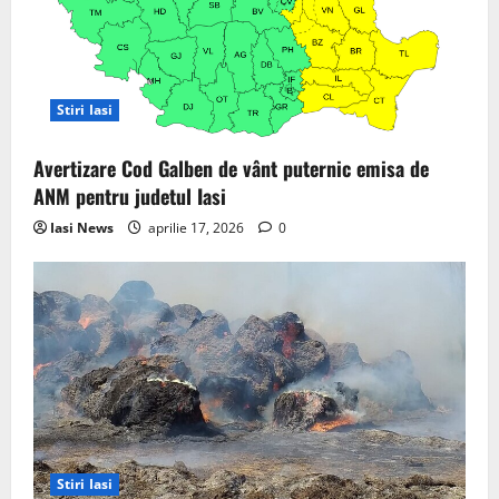
t
i
o
Stiri Iasi
n
Avertizare Cod Galben de vânt puternic emisa de
ANM pentru judetul Iasi
Iasi News
aprilie 17, 2026
0
Stiri Iasi