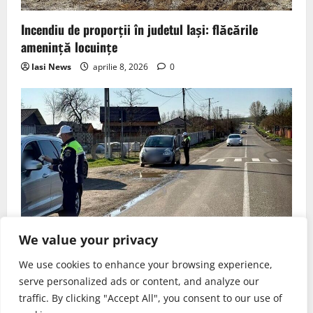
Incendiu de proporții în judetul Iași: flăcările
amenință locuințe
Iasi News
aprilie 8, 2026
0
Stiri Iasi
We value your privacy
We use cookies to enhance your browsing experience,
Razie de amploare în judetul Iași: zeci de șoferi
serve personalized ads or content, and analyze our
sancționați
traffic. By clicking "Accept All", you consent to our use of
Iasi News
aprilie 5, 2026
0