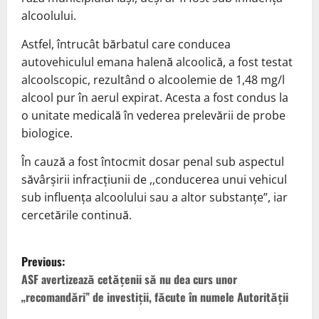
alcoolului.
Astfel, întrucât bărbatul care conducea
autovehiculul emana halenă alcoolică, a fost testat
alcoolscopic, rezultând o alcoolemie de 1,48 mg/l
alcool pur în aerul expirat. Acesta a fost condus la
o unitate medicală în vederea prelevării de probe
biologice.
În cauză a fost întocmit dosar penal sub aspectul
săvârşirii infracţiunii de ,,conducerea unui vehicul
sub influenţa alcoolului sau a altor substanţe”, iar
cercetările continuă.
P
Previous:
o
ASF avertizează cetățenii să nu dea curs unor
„recomandări” de investiții, făcute în numele Autorității
s