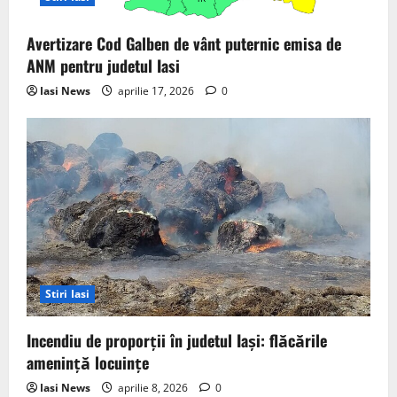
n
Avertizare Cod Galben de vânt puternic emisa de
ANM pentru judetul Iasi
Iasi News
aprilie 17, 2026
0
Stiri Iasi
Incendiu de proporții în judetul Iași: flăcările
amenință locuințe
Iasi News
aprilie 8, 2026
0