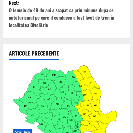
Next:
t
O femeie de 49 de ani a scapat ca prin minune dupa ce
autoturismul pe care il conducea a fost lovit de tren în
n
localitatea Bivolărie
a
v
ARTICOLE PRECEDENTE
i
g
a
t
i
o
Stiri Iasi