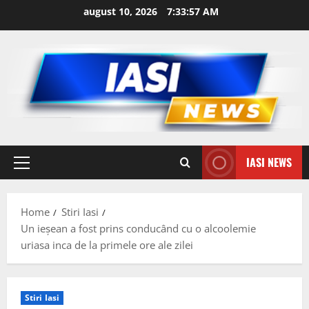
Skip
august 10, 2026
7:33:58 AM
to
content
IASI NEWS
Primary
Menu
Home
Stiri Iasi
Un ieșean a fost prins conducând cu o alcoolemie
uriasa inca de la primele ore ale zilei
Stiri Iasi