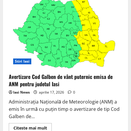
Stiri Iasi
Avertizare Cod Galben de vânt puternic emisa de
ANM pentru judetul Iasi
Iasi News
aprilie 17, 2026
0
Administrația Națională de Meteorologie (ANM) a
emis în urmă cu puțin timp o avertizare de tip Cod
Galben de...
Read
Citeste mai mult