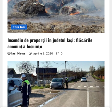
Stiri Iasi
Incendiu de proporții în judetul Iași: flăcările
amenință locuințe
Iasi News
aprilie 8, 2026
0