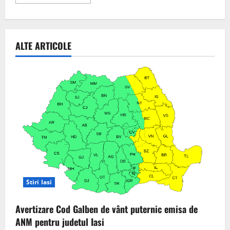
more
about
Avertizare
Cod
Galben
de
ALTE ARTICOLE
vânt
puternic
emisa
de
ANM
pentru
judetul
Iasi
Stiri Iasi
Avertizare Cod Galben de vânt puternic emisa de
ANM pentru judetul Iasi