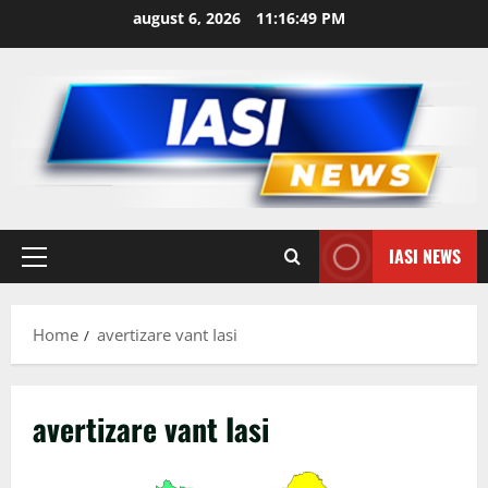
Skip
august 6, 2026
11:16:50 PM
to
content
IASI NEWS
Primary
Menu
Home
avertizare vant Iasi
avertizare vant Iasi