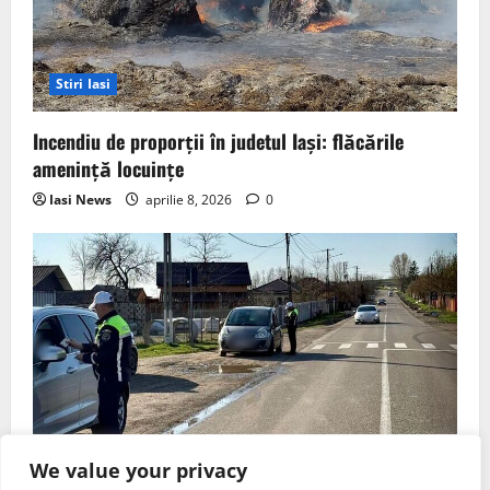
Stiri Iasi
Incendiu de proporții în judetul Iași: flăcările
amenință locuințe
Iasi News
aprilie 8, 2026
0
Stiri Iasi
We value your privacy