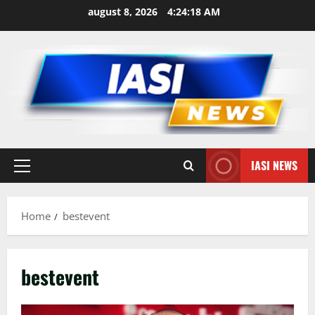
Skip
august 8, 2026
4:24:19 AM
to
content
IASI NEWS
Primary
Menu
Home
bestevent
bestevent