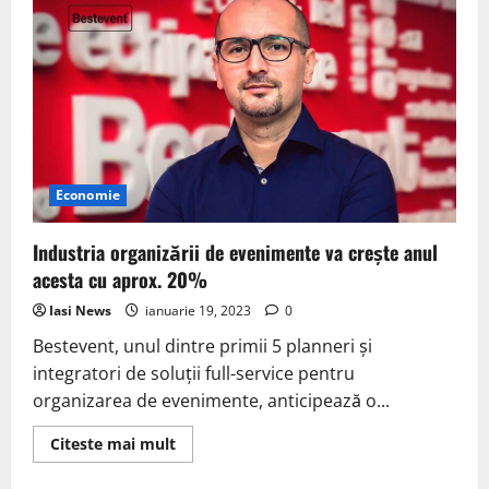
Economie
Industria organizării de evenimente va crește anul
acesta cu aprox. 20%
Iasi News
ianuarie 19, 2023
0
Bestevent, unul dintre primii 5 planneri și
integratori de soluții full-service pentru
organizarea de evenimente, anticipează o...
Read
Citeste mai mult
more
about
Industria