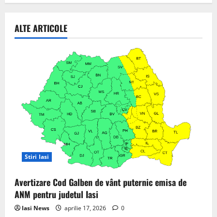
organizării
de
evenimente
ALTE ARTICOLE
va
crește
anul
acesta
cu
aprox.
20%
Stiri Iasi
Avertizare Cod Galben de vânt puternic emisa de
ANM pentru judetul Iasi
Iasi News
aprilie 17, 2026
0