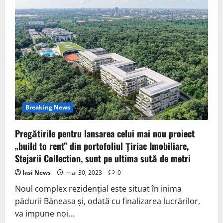
Breaking News
Pregătirile pentru lansarea celui mai nou proiect
„build to rent” din portofoliul Țiriac Imobiliare,
Stejarii Collection, sunt pe ultima sută de metri
Iasi News
mai 30, 2023
0
Noul complex rezidențial este situat în inima
pădurii Băneasa și, odată cu finalizarea lucrărilor,
va impune noi...