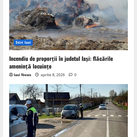
Stiri Iasi
Incendiu de proporții în judetul Iași: flăcările
amenință locuințe
Iasi News
aprilie 8, 2026
0