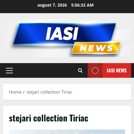
Skip
august 7, 2026
5:56:32 AM
to
content
IASI NEWS
Primary
Menu
Home
stejari collection Tiriac
stejari collection Tiriac