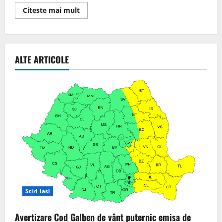
Read
Citeste mai mult
more
about
Pregătirile
pentru
lansarea
celui
ALTE ARTICOLE
mai
nou
proiect
„build
to
rent”
din
portofoliul
Țiriac
Imobiliare,
Stejarii
Collection,
sunt
pe
ultima
sută
de
metri
Stiri Iasi
Avertizare Cod Galben de vânt puternic emisa de