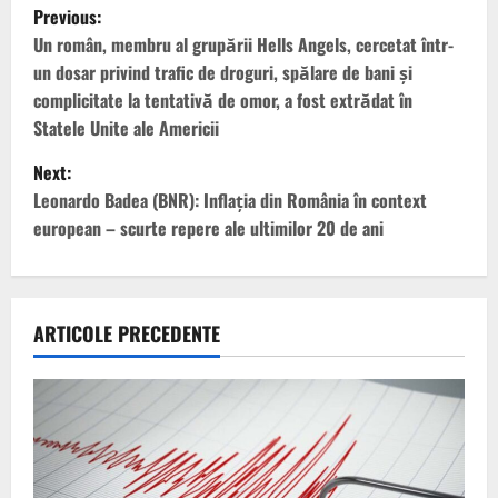
P
Previous:
o
Un român, membru al grupării Hells Angels, cercetat într-
un dosar privind trafic de droguri, spălare de bani şi
s
complicitate la tentativă de omor, a fost extrădat în
Statele Unite ale Americii
t
Next:
n
Leonardo Badea (BNR): Inflația din România în context
european – scurte repere ale ultimilor 20 de ani
a
v
i
ARTICOLE PRECEDENTE
g
a
t