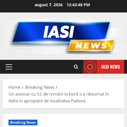
Skip
august 7, 2026
12:43:49 PM
to
content
IASI NEWS
Primary
Menu
Home
Breaking News
Un autocar cu 52 de români la bord s-a răsturnat în
Italia in apropiere de localitatea Padova
Breaking News