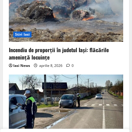
Stiri Iasi
Incendiu de proporții în judetul Iași: flăcările
amenință locuințe
Iasi News
aprilie 8, 2026
0