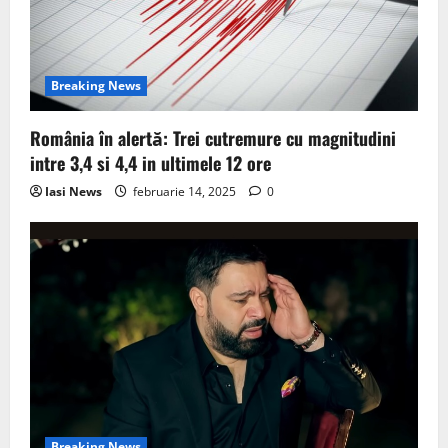
i
o
Breaking News
n
România în alertă: Trei cutremure cu magnitudini
intre 3,4 si 4,4 in ultimele 12 ore
Iasi News
februarie 14, 2025
0
Breaking News