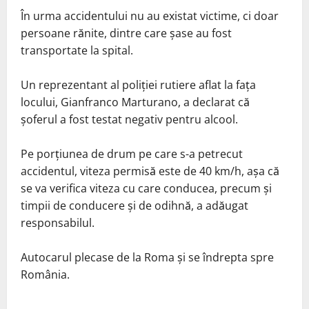
În urma accidentului nu au existat victime, ci doar
persoane rănite, dintre care şase au fost
transportate la spital.
Un reprezentant al poliţiei rutiere aflat la faţa
locului, Gianfranco Marturano, a declarat că
şoferul a fost testat negativ pentru alcool.
Pe porţiunea de drum pe care s-a petrecut
accidentul, viteza permisă este de 40 km/h, aşa că
se va verifica viteza cu care conducea, precum şi
timpii de conducere şi de odihnă, a adăugat
responsabilul.
Autocarul plecase de la Roma şi se îndrepta spre
România.