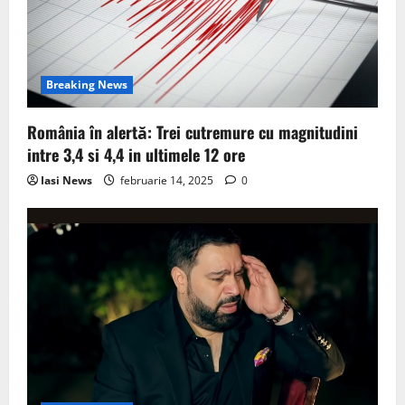
t
i
o
Breaking News
n
România în alertă: Trei cutremure cu magnitudini
intre 3,4 si 4,4 in ultimele 12 ore
Iasi News
februarie 14, 2025
0