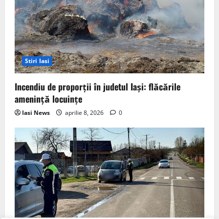
Stiri Iasi
Incendiu de proporții în judetul Iași: flăcările
amenință locuințe
Iasi News
aprilie 8, 2026
0