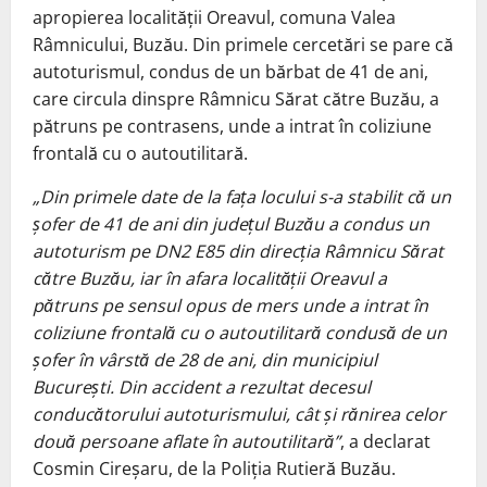
apropierea localității Oreavul, comuna Valea
Râmnicului, Buzău. Din primele cercetări se pare că
autoturismul, condus de un bărbat de 41 de ani,
care circula dinspre Râmnicu Sărat către Buzău, a
pătruns pe contrasens, unde a intrat în coliziune
frontală cu o autoutilitară.
„Din primele date de la fața locului s-a stabilit că un
șofer de 41 de ani din județul Buzău a condus un
autoturism pe DN2 E85 din direcția Râmnicu Sărat
către Buzău, iar în afara localității Oreavul a
pătruns pe sensul opus de mers unde a intrat în
coliziune frontală cu o autoutilitară condusă de un
șofer în vârstă de 28 de ani, din municipiul
București. Din accident a rezultat decesul
conducătorului autoturismului, cât și rănirea celor
două persoane aflate în autoutilitară”
, a declarat
Cosmin Cireșaru, de la Poliția Rutieră Buzău.