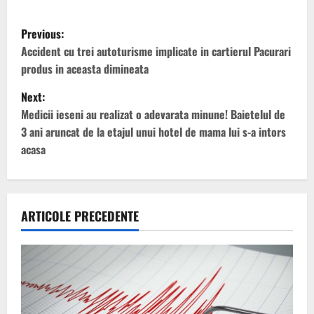
P
Previous:
o
Accident cu trei autoturisme implicate in cartierul Pacurari
produs in aceasta dimineata
s
Next:
t
Medicii ieseni au realizat o adevarata minune! Baietelul de
3 ani aruncat de la etajul unui hotel de mama lui s-a intors
n
acasa
a
v
ARTICOLE PRECEDENTE
i
g
a