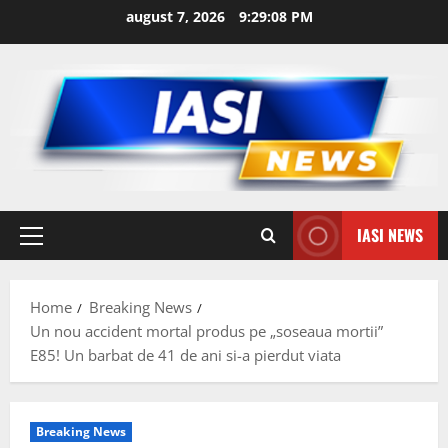
Skip
august 7, 2026
9:29:08 PM
to
content
IASI NEWS
Primary
Menu
Home
Breaking News
Un nou accident mortal produs pe „soseaua mortii”
E85! Un barbat de 41 de ani si-a pierdut viata
Breaking News