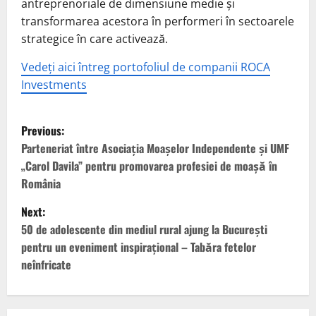
antreprenoriale de dimensiune medie și
transformarea acestora în performeri în sectoarele
strategice în care activează.
Vedeți aici întreg portofoliul de companii ROCA
Investments
P
Previous:
o
Parteneriat între Asociația Moașelor Independente și UMF
„Carol Davila” pentru promovarea profesiei de moașă în
s
România
t
Next:
50 de adolescente din mediul rural ajung la București
n
pentru un eveniment inspirațional – Tabăra fetelor
neînfricate
a
v