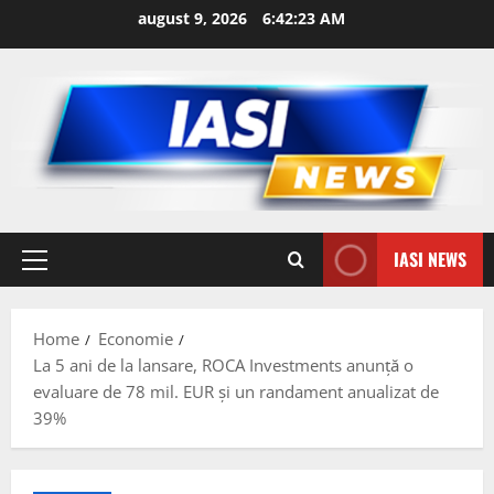
Skip
august 9, 2026
6:42:24 AM
to
content
IASI NEWS
Primary
Menu
Home
Economie
La 5 ani de la lansare, ROCA Investments anunță o
evaluare de 78 mil. EUR și un randament anualizat de
39%