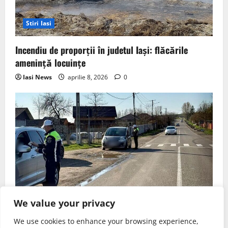
Stiri Iasi
Incendiu de proporții în judetul Iași: flăcările
amenință locuințe
Iasi News
aprilie 8, 2026
0
Stiri Iasi
We value your privacy
We use cookies to enhance your browsing experience,
Razie de amploare în judetul Iași: zeci de șoferi