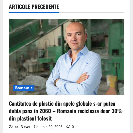
i
ARTICOLE PRECEDENTE
g
a
t
i
o
n
Economie
Cantitatea de plastic din apele globale s-ar putea
dubla pana in 2060 – Romania recicleaza doar 30%
din plasticul folosit
Iasi News
iunie 29, 2023
0