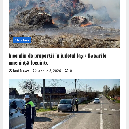
Stiri Iasi
Incendiu de proporții în judetul Iași: flăcările
amenință locuințe
Iasi News
aprilie 8, 2026
0