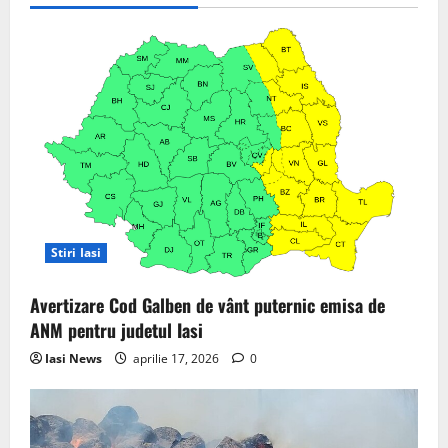
i
g
a
t
i
o
Stiri Iasi
n
Avertizare Cod Galben de vânt puternic emisa de
ANM pentru judetul Iasi
Iasi News
aprilie 17, 2026
0