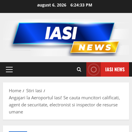
Skip
august 6, 2026
6:24:34 PM
to
content
IASI NEWS
Primary
Menu
Home
Stiri Iasi
Angajari la Aeroportul Iasi! Se cauta muncitori calificati,
agent de securitate, electronist si inspector de resurse
umane