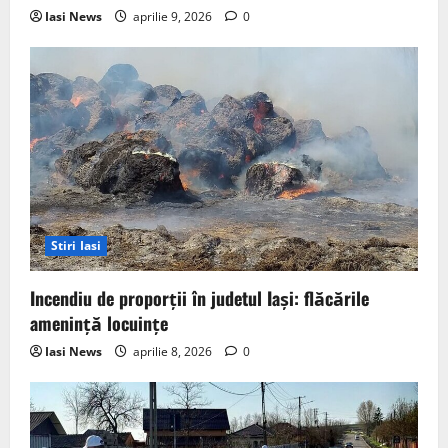
Iasi News
aprilie 9, 2026
0
Stiri Iasi
Incendiu de proporții în judetul Iași: flăcările
amenință locuințe
Iasi News
aprilie 8, 2026
0