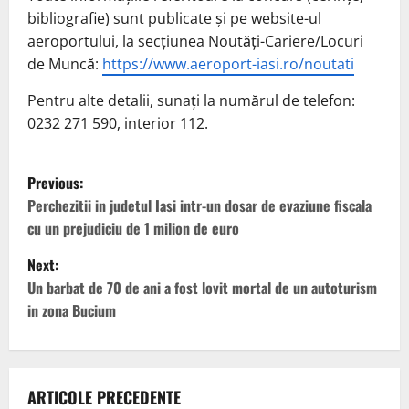
bibliografie) sunt publicate și pe website-ul
aeroportului, la secțiunea Noutăți-Cariere/Locuri
de Muncă:
https://www.aeroport-iasi.ro/noutati
Pentru alte detalii, sunați la numărul de telefon:
0232 271 590, interior 112.
P
Previous:
o
Perchezitii in judetul Iasi intr-un dosar de evaziune fiscala
cu un prejudiciu de 1 milion de euro
s
Next:
t
Un barbat de 70 de ani a fost lovit mortal de un autoturism
in zona Bucium
n
a
v
ARTICOLE PRECEDENTE