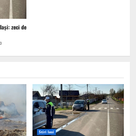
Iași: zeci de
0
Stiri Iasi