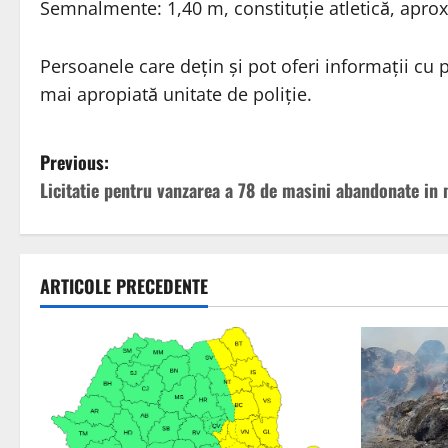
Semnalmente: 1,40 m, constituție atletică, aprox.
Persoanele care dețin și pot oferi informații cu
mai apropiată unitate de poliție.
P
Previous:
Licitatie pentru vanzarea a 78 de masini abandonate in 
o
s
t
ARTICOLE PRECEDENTE
n
a
v