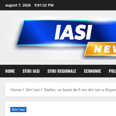
Skip
august 7, 2026
9:01:24 PM
to
content
HOME
STIRI IASI
STIRI REGIONALE
ECONOMIE
POL
Home
Stiri Iasi
Stefan, un baiat de 9 ani din Iasi a disp
Stiri Iasi