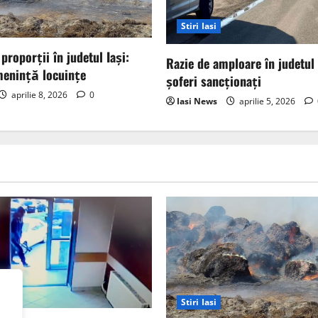
Stiri Iasi
proporții în judetul Iași:
Razie de amploare în judetul 
menință locuințe
șoferi sancționați
aprilie 8, 2026
0
Iasi News
aprilie 5, 2026
nale
Stiri Iasi