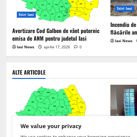
i
Stiri Iasi
g
Stiri Iasi
Incendiu de 
a
Avertizare Cod Galben de vânt puternic
flăcările a
emisa de ANM pentru judetul Iasi
t
Iasi News
Iasi News
aprilie 17, 2026
0
i
o
ALTE ARTICOLE
n
We value your privacy
Stiri Regio
Stiri Iasi
We use cookies to enhance your browsing experience,