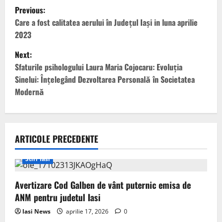
P
Previous:
o
Care a fost calitatea aerului în Județul Iași in luna aprilie
2023
s
Next:
t
Sfaturile psihologului Laura Maria Cojocaru: Evoluția
Sinelui: Înțelegând Dezvoltarea Personală în Societatea
n
Modernă
a
v
ARTICOLE PRECEDENTE
i
Stiri Iasi
g
Avertizare Cod Galben de vânt puternic emisa de
a
ANM pentru judetul Iasi
t
Iasi News
aprilie 17, 2026
0