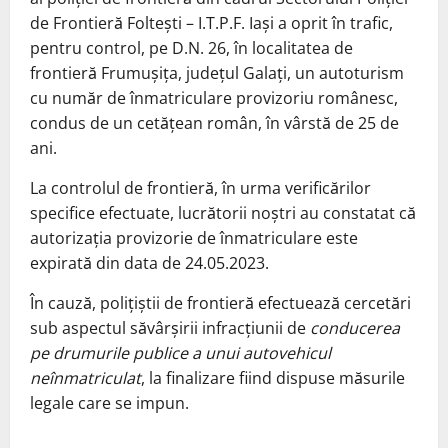
de Frontieră Foltești – I.T.P.F. Iași a oprit în trafic,
pentru control, pe D.N. 26, în localitatea de
frontieră Frumușița, județul Galați, un autoturism
cu număr de înmatriculare provizoriu românesc,
condus de un cetățean român, în vârstă de 25 de
ani.
La controlul de frontieră, în urma verificărilor
specifice efectuate, lucrătorii noştri au constatat că
autorizația provizorie de înmatriculare este
expirată din data de 24.05.2023.
În cauză, poliţiştii de frontieră efectuează cercetări
sub aspectul săvârşirii infracţiunii de
conducerea
pe drumurile publice a unui autovehicul
neînmatriculat
, la finalizare fiind dispuse măsurile
legale care se impun.