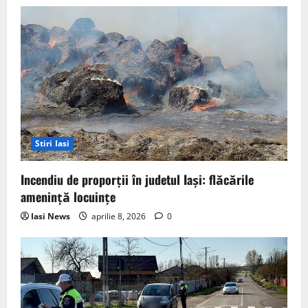
i
o
n
Stiri Iasi
Incendiu de proporții în judetul Iași: flăcările
amenință locuințe
Iasi News
aprilie 8, 2026
0