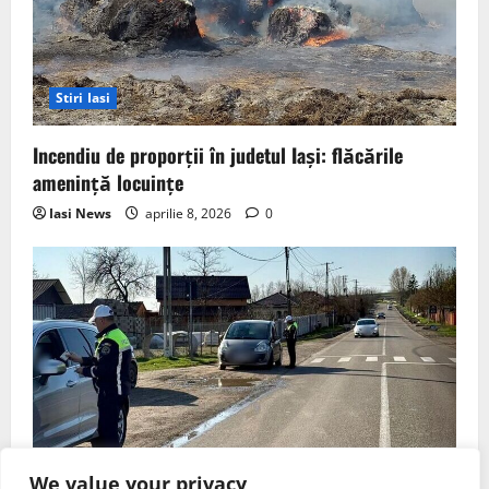
Stiri Iasi
Incendiu de proporții în judetul Iași: flăcările
amenință locuințe
Iasi News
aprilie 8, 2026
0
Stiri Iasi
We value your privacy