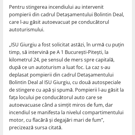
Pentru stingerea incendiului au intervenit
pompierii din cadrul Detaşamentului Bolintin Deal,
care l-au găsit autoevacuat pe conducătorul
autoturismului.
„ISU Giurgiu a fost solicitat astăzi, în urmă cu puţin
timp, să intervină pe A 1 Bucureşti-Piteşti, la
kilometrul 24, pe sensul de mers spre capitală,
după ce un autoturism a luat foc. La caz s-au
deplasat pompierii din cadrul Detaşamentului
Bolintin Deal al ISU Giurgiu, cu două autospeciale
de stingere cu apă şi spumă. Pompierii l-au găsit la
faţa locului pe conducătorul auto care se
autoevacuase când a simţit miros de fum, dar
incendiul se manifesta la nivelul compartimentului
motor, cu flacără şi degajări mari de fum”,
precizează sursa citată.