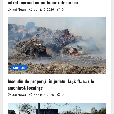
intrat inarmat cu un topor intr-un bar
Iasi News
aprilie 9, 2026
0
Stiri Iasi
Incendiu de proporții în judetul Iași: flăcările
amenință locuințe
Iasi News
aprilie 8, 2026
0