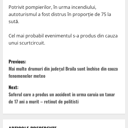
Potrivit pompierilor, în urma incendiului,
autoturismul a fost distrus în proporţie de 75 la
sută.
Cel mai probabil evenimentul s-a produs din cauza
unui scurtcircuit.
P
Previous:
o
Mai multe drumuri din judeţul Braila sunt închise din cauza
fenomenelor meteo
s
Next:
t
Soferul care a produs un accident in urma caruia un tanar
de 17 ani a murit – retinut de politisti
n
a