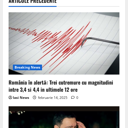
v
ARTICOLE PRECEDENTE
i
g
a
t
i
Breaking News
o
România în alertă: Trei cutremure cu magnitudini
n
intre 3,4 si 4,4 in ultimele 12 ore
Iasi News
februarie 14, 2025
0