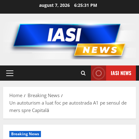
Skip
august 7, 2026
6:25:32 PM
to
content
IASI NEWS
Primary
Menu
Home
Breaking News
Un autoturism a luat foc pe autostrada A1 pe sensul de
mers spre Capitală
Breaking News