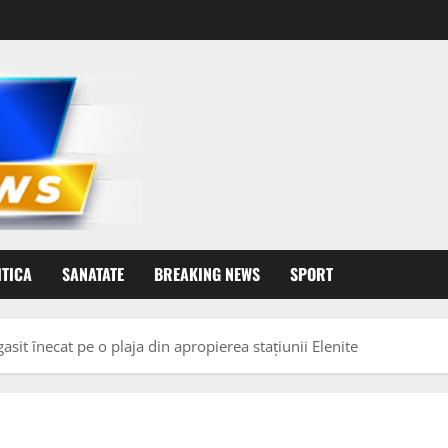
ITICA
SANATATE
BREAKING NEWS
SPORT
asit înecat pe o plaja din apropierea stațiunii Elenite