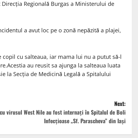
t Direcția Regională Burgas a Ministerului de
Incidentul a avut loc pe o zonă nepăzită a plajei,
 copil cu salteaua, iar mama lui nu a putut să-l
iere.Acestia au reusit sa ajunga la salteaua luata
sie la Secția de Medicină Legală a Spitalului
Next:
cu virusul West Nile au fost internaţi în Spitalul de Boli
Infecţioase „Sf. Parascheva” din Iaşi