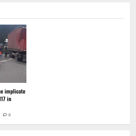
ne implicate
17 in
0