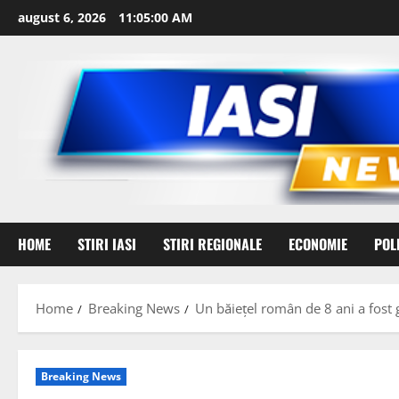
Skip
august 6, 2026
11:05:01 AM
to
content
HOME
STIRI IASI
STIRI REGIONALE
ECONOMIE
POL
Home
Breaking News
Un băiețel român de 8 ani a fost g
Breaking News