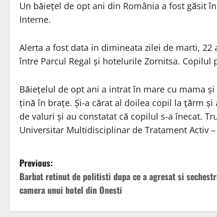
Un băiețel de opt ani din România a fost găsit în
Interne.
Alerta a fost data in dimineata zilei de marti, 22
între Parcul Regal și hotelurile Zornitsa. Copilul 
Băiețelul de opt ani a intrat în mare cu mama și
țină în brațe. Și-a cărat al doilea copil la țărm ș
de valuri și au constatat că copilul s-a înecat. T
Universitar Multidisciplinar de Tratament Activ –
P
Previous:
Barbat retinut de politisti dupa ce a agresat si sechestr
o
camera unui hotel din Onesti
s