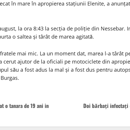
ecat în mare în apropierea stațiunii Elenite, a anunța
 august, la ora 8:43 la secția de poliție din Nessebar. 
purta o saltea și târât de marea agitată.
 fratele mai mic. La un moment dat, marea l-a târât pe
i a cerut ajutor de la oficiali pe motociclete din aprop
rupul său a fost adus la mal și a fost dus pentru autop
 Burgas.
at o tanara de 19 ani in
Doi bărbaţi infectaţi 