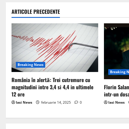
t
ARTICOLE PRECEDENTE
n
a
v
i
g
Breaking News
Breaking 
a
România în alertă: Trei cutremure cu
Florin Salam
magnitudini intre 3,4 si 4,4 in ultimele
t
intr-un dos
12 ore
i
Iasi News
Iasi News
februarie 14, 2025
0
o
n