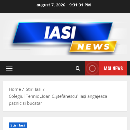
Skip
august 7, 2026
9:31:32 PM
to
content
IASI NEWS
Primary
Menu
Home
Stiri Iasi
Colegiul Tehnic „Ioan C.Ştefănescu” Iaşi angajeaza
paznic si bucatar
Stiri Iasi