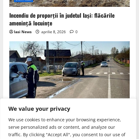
Incendiu de proporții în judetul Iași: flăcările
amenință locuințe
Iasi News
aprilie 8, 2026
0
Stiri Iasi
We value your privacy
We use cookies to enhance your browsing experience,
Razie de amploare în judetul Iași: zeci de șoferi
serve personalized ads or content, and analyze our
sancționați
traffic. By clicking "Accept All", you consent to our use of