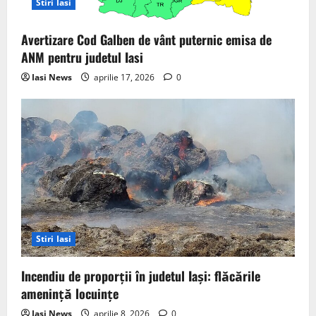
n
Stiri Iasi
Avertizare Cod Galben de vânt puternic emisa de
ANM pentru judetul Iasi
Iasi News
aprilie 17, 2026
0
Stiri Iasi
Incendiu de proporții în judetul Iași: flăcările
amenință locuințe
Iasi News
aprilie 8, 2026
0