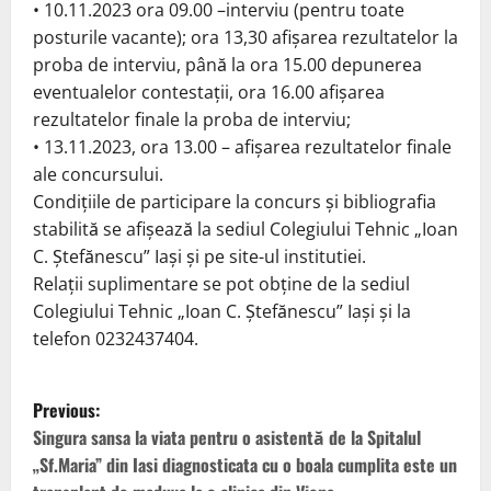
• 10.11.2023 ora 09.00 –interviu (pentru toate
posturile vacante); ora 13,30 afişarea rezultatelor la
proba de interviu, până la ora 15.00 depunerea
eventualelor contestaţii, ora 16.00 afișarea
rezultatelor finale la proba de interviu;
• 13.11.2023, ora 13.00 – afișarea rezultatelor finale
ale concursului.
Condiţiile de participare la concurs şi bibliografia
stabilită se afişează la sediul Colegiului Tehnic „Ioan
C. Ștefănescu” Iași și pe site-ul institutiei.
Relaţii suplimentare se pot obţine de la sediul
Colegiului Tehnic „Ioan C. Ștefănescu” Iași şi la
telefon 0232437404.
P
Previous:
o
Singura sansa la viata pentru o asistentă de la Spitalul
„Sf.Maria” din Iasi diagnosticata cu o boala cumplita este un