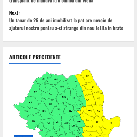
s
transplant de maduva la o clinica din Viena
t
Next:
Un tanar de 26 de ani imobilizat la pat are nevoie de
n
ajutorul nostru pentru a-si strange din nou fetita in brate
a
v
ARTICOLE PRECEDENTE
i
g
a
t
i
o