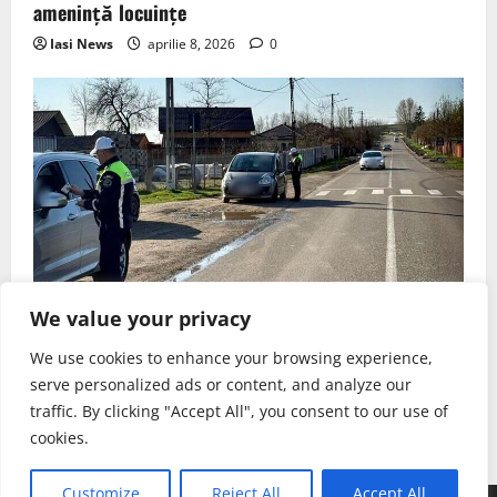
amenință locuințe
Iasi News
aprilie 8, 2026
0
Stiri Iasi
We value your privacy
We use cookies to enhance your browsing experience,
Razie de amploare în judetul Iași: zeci de șoferi
serve personalized ads or content, and analyze our
sancționați
traffic. By clicking "Accept All", you consent to our use of
Iasi News
aprilie 5, 2026
0
cookies.
Customize
Reject All
Accept All