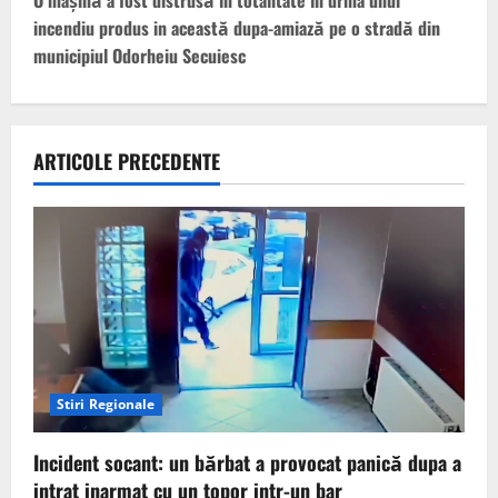
t
O maşină a fost distrusă în totalitate în urma unui
incendiu produs in această dupa-amiază pe o stradă din
n
municipiul Odorheiu Secuiesc
a
v
ARTICOLE PRECEDENTE
i
g
a
t
i
Stiri Regionale
o
n
Incident socant: un bărbat a provocat panică dupa a
intrat inarmat cu un topor intr-un bar