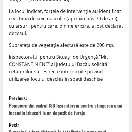
La locul indicat, forțele de intervenție au identificat
o victimă de sex masculin (aproximativ 70 de ani),
cu arsuri, pentru care, din nefericire, a fost declarat
decesul.
Suprafața de vegetație afectată este de 200 mp.
Inspectoratul pentru Situații de Urgență “Mr.
CONSTANTIN ENE” al Județului Bacău solicită
cetățenilor să respecte interdicțiile privind
utilizarea focului deschis în spații deschise
P
Previous:
o
Pompierii din cadrul ISU Iasi intervin pentru stingerea unui
incendiu izbucnit la un depozit de furaje
s
Next: