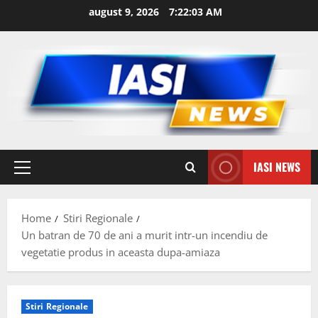
Skip
august 9, 2026
7:22:04 AM
to
content
IASI NEWS
Primary
Menu
Home
Stiri Regionale
Un batran de 70 de ani a murit intr-un incendiu de
vegetatie produs in aceasta dupa-amiaza
Stiri Regionale